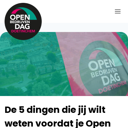
Doorgaan
naar
inhoud
De 5 dingen die jij wilt
weten voordat je Open